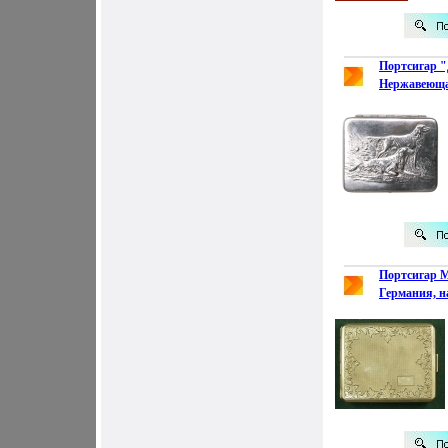
Портсигар "
Нержавеюща
вторая поло
портсигара 
"Нержавеющ
3328k.
Портсигар М
Германия, н
инфо 3331k.