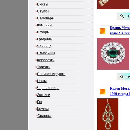
»
Бюсты
»
Ступки
»
Самовары
»
Кувшины
Брошь Метал
»
Штофы
годы ХХ века
»
Графины
»
Чайница
»
Сливочник
»
Коробочки
»
Тарелки
»
Елочная игрушка
»
Ножы
»
Чернильница
Кулон Метал
1960-е годы 
»
Заколки
»
Рог
»
Кружки
>
Солонки