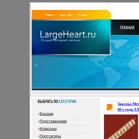
Заколка Мет
60-е годы XX
»
Брошки
3315k.
»
Подстаканники
»
Клаксоны
»
Портсигары