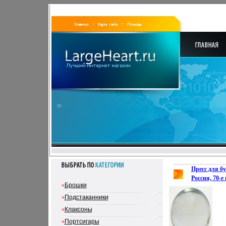
Пресс для б
Россия, 70-е
»
Брошки
Сохранность
3375k.
»
Подстаканники
»
Клаксоны
»
Портсигары