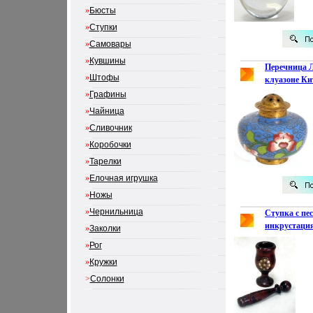
»
Бюсты
»
Ступки
»
Самовары
»
Кувшины
Перечница Л
»
Штофы
клуазоне Ки
1950 г инфо 
»
Графины
»
Чайница
»
Сливочник
»
Коробочки
»
Тарелки
»
Елочная игрушка
»
Ножы
»
Чернильница
Ступка с пе
инкрустаци
»
Заколки
Середина XX
»
Рог
3381k.
»
Кружки
>
Солонки