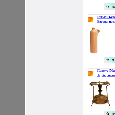
Бутыль Кера
Европа, нач
инфо 3385k.
Примус (Мет
Jupiter, нач
инфо 3394k.