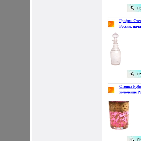
Графин Сте
Россия, нача
инфо 3518k.
Стопка Руби
золочение Ро
века 1911 г 