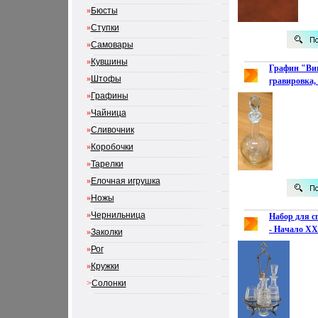
»
Бюсты
»
Ступки
»
Самовары
»
Кувшины
Графин "Ви
»
Штофы
гравировка, 
конец XIX в
»
Графины
плоская Сох
»
Чайница
хорошая инф
»
Сливочник
»
Коробочки
»
Тарелки
»
Елочная игрушка
»
Ножы
»
Чернильница
Набор для с
- Начало XX 
»
Заколки
3514k.
»
Рог
»
Кружки
>
Солонки