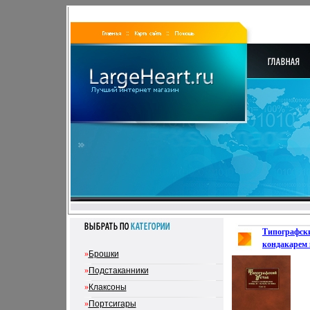
Типографски
кондакарем 
»
Брошки
века Коплект
Памятники 
»
Подстаканники
письменност
»
Клаксоны
3508k.
»
Портсигары