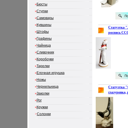
»
Бюсты
»
Ступки
»
Самовары
»
Кувшины
Статуэтка 
»
Штофы
роспись СССР
легкостью с
»
Графины
образов инфо
»
Чайница
»
Сливочник
»
Коробочки
»
Тарелки
»
Елочная игрушка
»
Ножы
»
Чернильница
Статуэтка 
глазуровка,
»
Заколки
середина XX 
»
Рог
Сохранность
»
Кружки
2789n.
>
Солонки