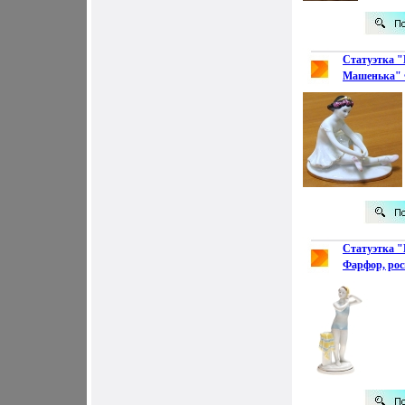
Статуэтка 
Машенька" Ф
золочение СС
е гг 1980", №
2791n.
Статуэтка 
Фарфор, рос
1950-1960-е г
инфо 2802n.