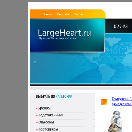
Статуэтка "
рукоделием"
»
Брошки
подглазурная
XX века осн
»
Подстаканники
Без клейма 
»
Клаксоны
»
Портсигары