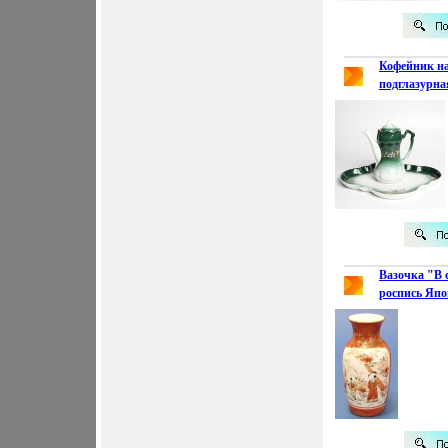
Кофейник на
подглазурная
начало ХХ в
С Кузнецова 
Вазочка "В 
роспись Япо
века Сохран
основании к