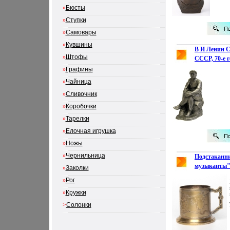
»
Бюсты
»
Ступки
»
Самовары
»
Кувшины
В И Ленин 
»
Штофы
СССР, 70-е г
инфо 2570k.
»
Графины
»
Чайница
»
Сливочник
»
Коробочки
»
Тарелки
»
Елочная игрушка
»
Ножы
»
Чернильница
Подстаканн
музыканты" 
»
Заколки
начало ХХ 
»
Рог
инструментах
»
Кружки
виолончели 
>
Солонки