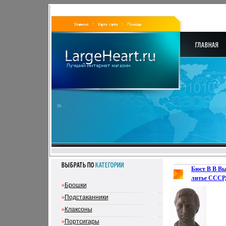
Бюст В В Вы
литье СССР, 
»
Брошки
инфо 2568k.
»
Подстаканники
»
Клаксоны
»
Портсигары