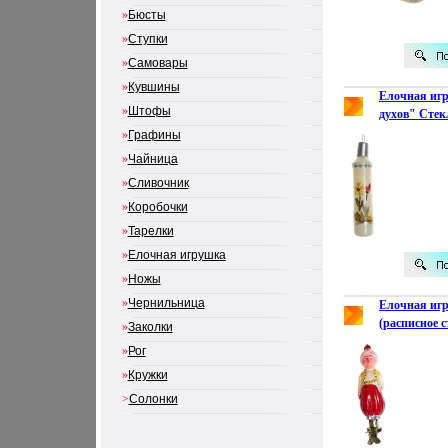
»
Бюсты
»
Ступки
»
Самовары
»
Кувшины
Елочная иг
»
Штофы
духов" Стек
е гг ХХ века
»
Графины
Сохранность
»
Чайница
»
Сливочник
»
Коробочки
»
Тарелки
»
Елочная игрушка
»
Ножы
»
Чернильница
Елочная иг
(расписное с
»
Заколки
века Гид дл
»
Рог
795 инфо 277
»
Кружки
>
Солонки