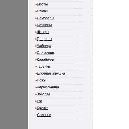
»
Бюсты
»
Ступки
»
Самовары
»
Кувшины
»
Штофы
»
Графины
»
Чайница
»
Сливочник
»
Коробочки
»
Тарелки
»
Елочная игрушка
»
Ножы
»
Чернильница
»
Заколки
»
Рог
»
Кружки
>
Солонки