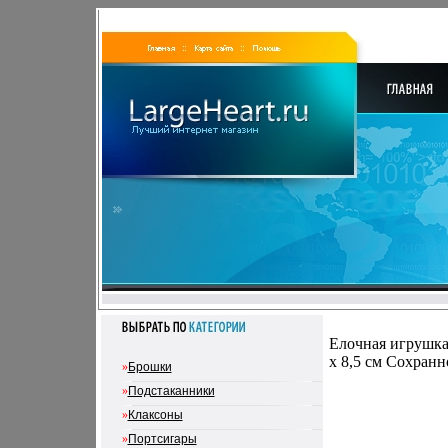
Елочная игрушка
х 8,5 см Сохранн
»
Брошки
»
Подстаканники
»
Клаксоны
»
Портсигары