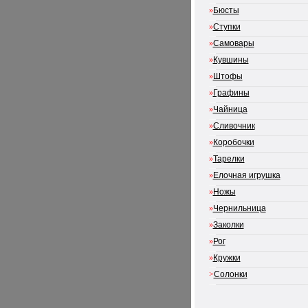
»
Бюсты
»
Ступки
»
Самовары
»
Кувшины
»
Штофы
»
Графины
»
Чайница
»
Сливочник
»
Коробочки
»
Тарелки
»
Елочная игрушка
»
Ножы
»
Чернильница
»
Заколки
»
Рог
»
Кружки
>
Солонки