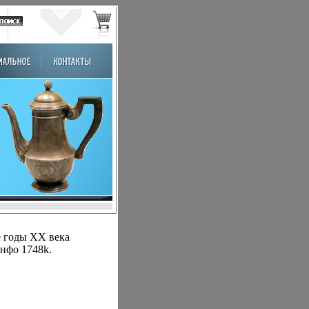
е годы XX века
инфо 1748k.