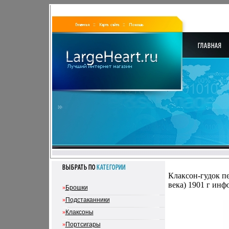
Клаксон-гудок пе
века) 1901 г инф
»
Брошки
»
Подстаканники
»
Клаксоны
»
Портсигары