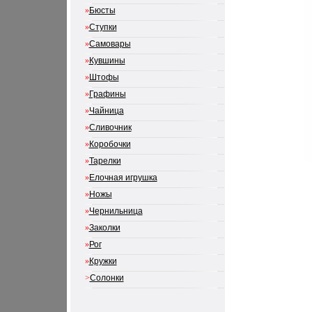
»
Бюсты
»
Ступки
»
Самовары
»
Кувшины
»
Штофы
»
Графины
»
Чайница
»
Сливочник
»
Коробочки
»
Тарелки
»
Елочная игрушка
»
Ножы
»
Чернильница
»
Заколки
»
Рог
»
Кружки
>
Солонки