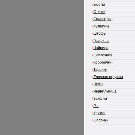
»
Бюсты
»
Ступки
»
Самовары
»
Кувшины
»
Штофы
»
Графины
»
Чайница
»
Сливочник
»
Коробочки
»
Тарелки
»
Елочная игрушка
»
Ножы
»
Чернильница
»
Заколки
»
Рог
»
Кружки
>
Солонки