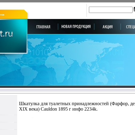
Шкатулка для туалетных принадлежностей (Фарфор, дек
ХIХ века) Cauldon 1895 г инфо 2234k.