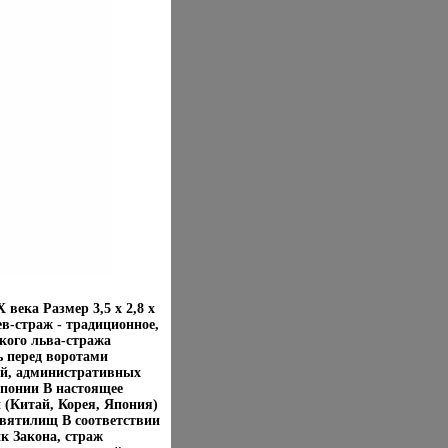
века Размер 3,5 х 2,8 х
ев-страж - традиционное,
кого льва-стража
ь перед воротами
ий, административных
Японии В настоящее
 (Китай, Корея, Япония)
святилищ В соответствии
к Закона, страж