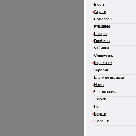
»
Бюсты
»
Ступки
»
Самовары
»
Кувшины
»
Штофы
»
Графины
»
Чайница
»
Сливочник
»
Коробочки
»
Тарелки
»
Елочная игрушка
»
Ножы
»
Чернильница
»
Заколки
»
Рог
»
Кружки
>
Солонки