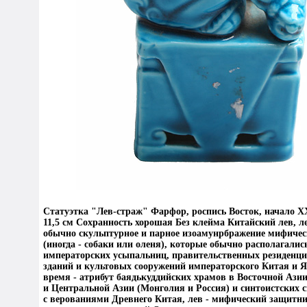
Статуэтка "Лев-страж" Фарфор, роспись Восток, начало ХX 
11,5 см Сохранность хорошая Без клейма Китайский лев, л
обычно скульптурное и парное изоамунрбражение мифичес
(иногда - собаки или оленя), которые обычно располагалис
императорских усыпальниц, правительственных резиденц
зданий и культовых сооружений императорского Китая и 
время - атрибут баядькуддийских храмов в Восточной Азии
и Центральной Азии (Монголия и Россия) и синтоистских 
с верованиями Древнего Китая, лев - мифический защитни