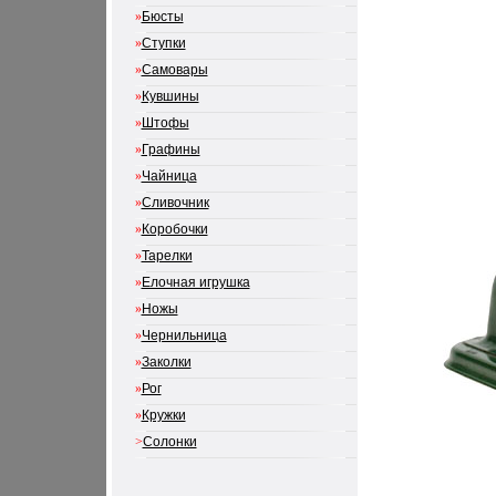
»
Бюсты
»
Ступки
»
Самовары
»
Кувшины
»
Штофы
»
Графины
»
Чайница
»
Сливочник
»
Коробочки
»
Тарелки
»
Елочная игрушка
»
Ножы
»
Чернильница
»
Заколки
»
Рог
»
Кружки
>
Солонки