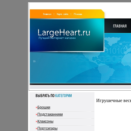
Игрушечные весы
»
Брошки
»
Подстаканники
»
Клаксоны
»
Портсигары