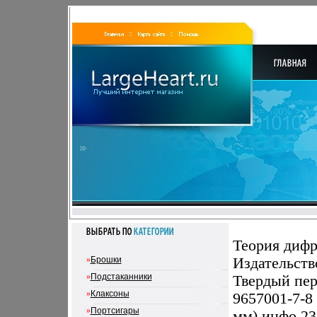
Теория дифр
»
Брошки
Издательств
»
Подстаканники
Твердый пере
»
Клаксоны
9657001-7-8
»
Портсигары
мм) инфо 23