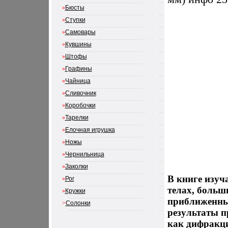
»
Бюсты
»
Ступки
»
Самовары
»
Кувшины
»
Штофы
»
Графины
»
Чайница
»
Сливочник
»
Коробочки
»
Тарелки
»
Елочная игрушка
»
Ножы
»
Чернильница
»
Заколки
В книге изуч
»
Рог
телах, больш
»
Кружки
приближенные
>
Солонки
результаты п
как дифракци