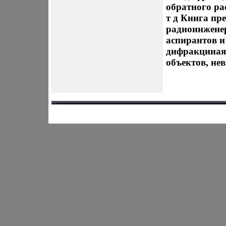
обратного ра
т д Книга пр
радиоинженер
аспирантов и
дифракцииаяд
объектов, не