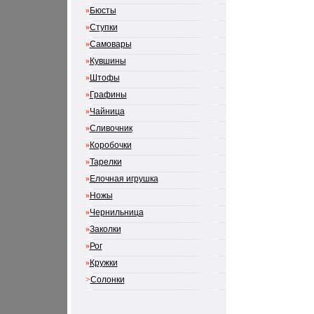
»
Бюсты
»
Ступки
»
Самовары
»
Кувшины
»
Штофы
»
Графины
»
Чайница
»
Сливочник
»
Коробочки
»
Тарелки
»
Елочная игрушка
»
Ножы
»
Чернильница
»
Заколки
»
Рог
»
Кружки
>
Солонки