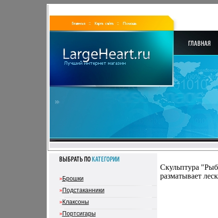
Скульптура "Рыб
разматывает леск
»
Брошки
»
Подстаканники
»
Клаксоны
»
Портсигары