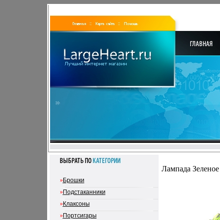
Лампада Зеленое 
»
Брошки
»
Подстаканники
»
Клаксоны
»
Портсигары