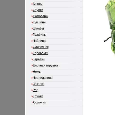
»
Бюсты
»
Ступки
»
Самовары
»
Кувшины
»
Штофы
»
Графины
»
Чайница
»
Сливочник
»
Коробочки
»
Тарелки
»
Елочная игрушка
»
Ножы
»
Чернильница
»
Заколки
»
Рог
»
Кружки
>
Солонки