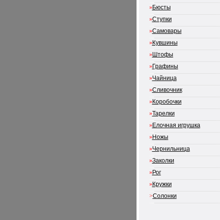
»
Бюсты
»
Ступки
»
Самовары
»
Кувшины
»
Штофы
»
Графины
»
Чайница
»
Сливочник
»
Коробочки
»
Тарелки
»
Елочная игрушка
»
Ножы
»
Чернильница
»
Заколки
»
Рог
»
Кружки
>
Солонки