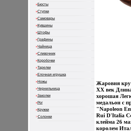
»
Бюсты
»
Ступки
»
Самовары
»
Кувшины
»
Штофы
»
Графины
»
Чайница
»
Сливочник
»
Коробочки
»
Тарелки
»
Елочная игрушка
»
Ножы
Жаровня круг
»
Чернильница
XX век Длина
хорошая Легк
»
Заколки
медальон с 
»
Рог
"Napoleon Em
»
Кружки
Rui D'Italia
>
Солонки
клейма 26 ма
королем Итал