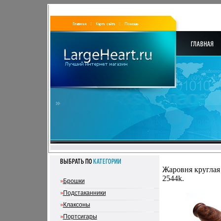
Жаровня круглая 
2544k.
»
Брошки
»
Подстаканники
»
Клаксоны
»
Портсигары