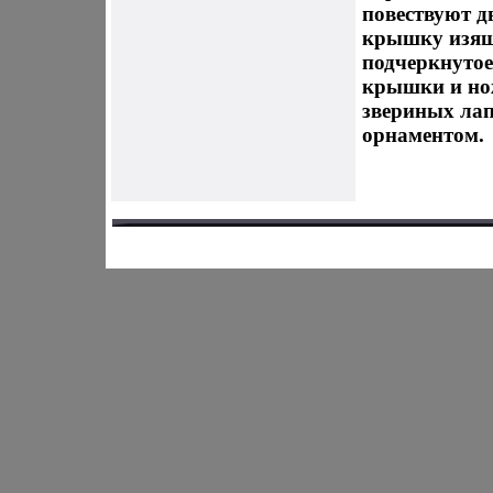
повествуют 
крышку изящ
подчеркнуто
крышки и но
звериных лап
орнаментом.