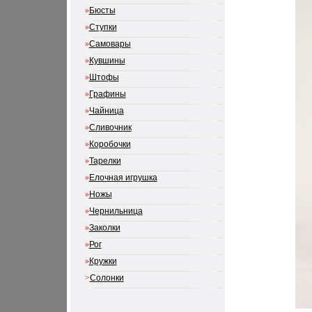
»
Бюсты
»
Ступки
»
Самовары
»
Кувшины
»
Штофы
»
Графины
»
Чайница
»
Сливочник
»
Коробочки
»
Тарелки
»
Елочная игрушка
»
Ножы
»
Чернильница
»
Заколки
»
Рог
»
Кружки
>
Солонки