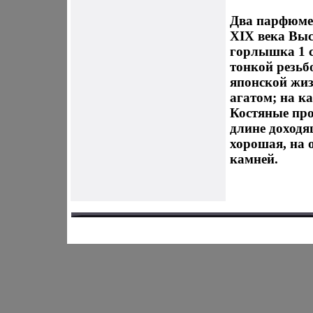
Два парфюмер
XIX века Высо
горлышка 1 
тонкой резьб
японской жи
агатом; на к
Костяные пр
длине доходя
хорошая, на 
камней.