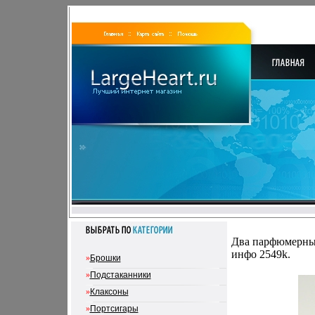
Два парфюмерных 
инфо 2549k.
»
Брошки
»
Подстаканники
»
Клаксоны
»
Портсигары