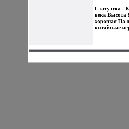
Статуэтка "К
века Высота 
хорошая На д
китайские ие