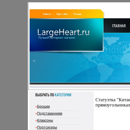
Статуэтка "Китае
прямоугольниках
»
Брошки
»
Подстаканники
»
Клаксоны
»
Портсигары