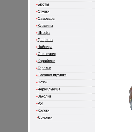
»
Бюсты
»
Ступки
»
Самовары
»
Кувшины
»
Штофы
»
Графины
»
Чайница
»
Сливочник
»
Коробочки
»
Тарелки
»
Елочная игрушка
»
Ножы
»
Чернильница
»
Заколки
»
Рог
»
Кружки
>
Солонки