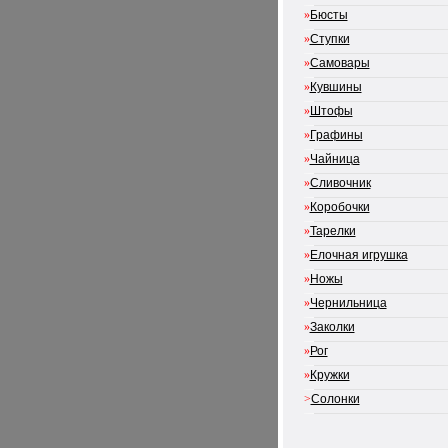
»
Бюсты
»
Ступки
»
Самовары
»
Кувшины
»
Штофы
»
Графины
»
Чайница
»
Сливочник
»
Коробочки
»
Тарелки
»
Елочная игрушка
»
Ножы
»
Чернильница
»
Заколки
»
Рог
»
Кружки
>
Солонки