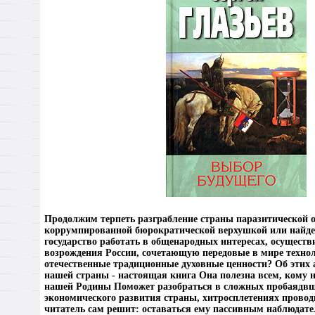
Продолжим терпеть разграбление страны паразитической о
коррумпированной бюрократической верхушкой или найдем
государство работать в общенародных интересах, осущест
возрождения России, сочетающую передовые в мире техно
отечественные традиционные духовные ценности? Об этих 
нашей страны - настоящая книга Она полезна всем, кому н
нашей Родины Поможет разобраться в сложных пробаядвш
экономического развития страны, хитросплетениях пров
читатель сам решит: оставаться ему пассивным наблюдате