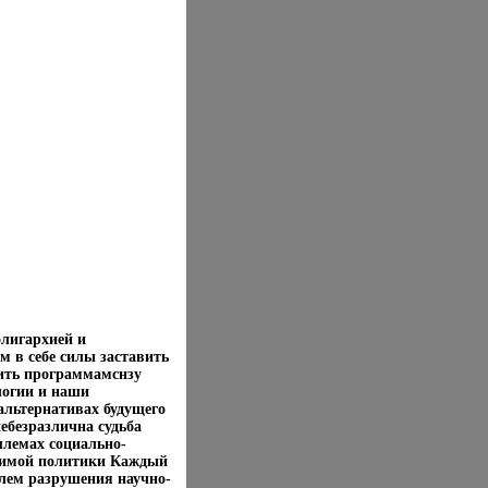
лигархией и
 в себе силы заставить
вить программамснзу
логии и наши
альтернативах будущего
ебезразлична судьба
лемах социально-
одимой политики Каждый
лем разрушения научно-