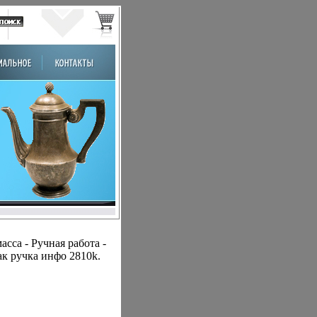
сса - Ручная работа -
ак ручка инфо 2810k.