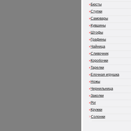
»
Бюсты
»
Ступки
»
Самовары
»
Кувшины
»
Штофы
»
Графины
»
Чайница
»
Сливочник
»
Коробочки
»
Тарелки
»
Елочная игрушка
»
Ножы
»
Чернильница
»
Заколки
»
Рог
»
Кружки
>
Солонки