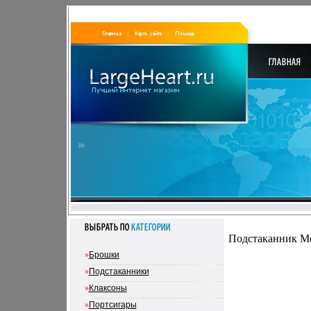
Подстаканник Мет
»
Брошки
»
Подстаканники
»
Клаксоны
»
Портсигары