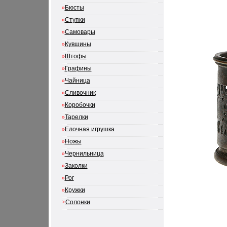
»
Бюсты
»
Ступки
»
Самовары
»
Кувшины
»
Штофы
»
Графины
»
Чайница
»
Сливочник
»
Коробочки
»
Тарелки
»
Елочная игрушка
»
Ножы
»
Чернильница
»
Заколки
»
Рог
»
Кружки
>
Солонки