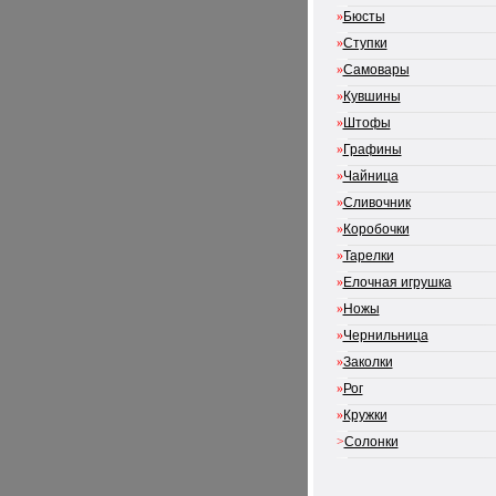
»
Бюсты
»
Ступки
»
Самовары
»
Кувшины
»
Штофы
»
Графины
»
Чайница
»
Сливочник
»
Коробочки
»
Тарелки
»
Елочная игрушка
»
Ножы
»
Чернильница
»
Заколки
»
Рог
»
Кружки
>
Солонки