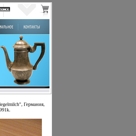
egelmilch", Германия,
991k.