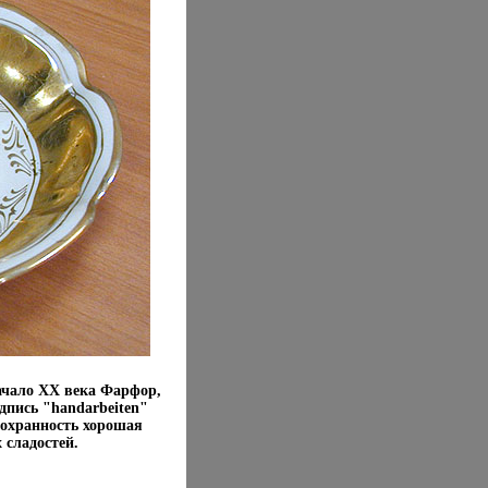
начало XX века Фарфор,
дпись "handarbeiten"
Сохранность хорошая
 сладостей.