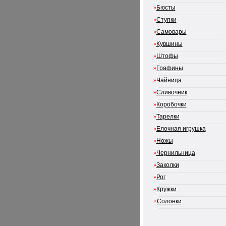
»
Бюсты
»
Ступки
»
Самовары
»
Кувшины
»
Штофы
»
Графины
»
Чайница
»
Сливочник
»
Коробочки
»
Тарелки
»
Елочная игрушка
»
Ножы
»
Чернильница
»
Заколки
»
Рог
»
Кружки
>
Солонки