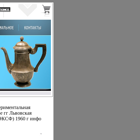
периментальная
е гг Львовская
ЛЭКСФ) 1960 г инфо