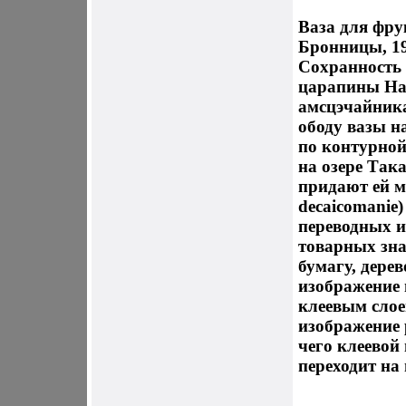
Ваза для фру
Бронницы, 19
Сохранность 
царапины На
амсцэчайника
ободу вазы н
по контурной
на озере Так
придают ей 
decaicomanie
переводных и
товарных зна
бумагу, дере
изображение 
клеевым слое
изображение 
чего клеевой
переходит на