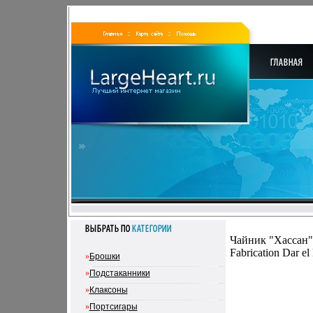
Чайник "Хассан"
Fabrication Dar e
»
Брошки
»
Подстаканники
»
Клаксоны
»
Портсигары