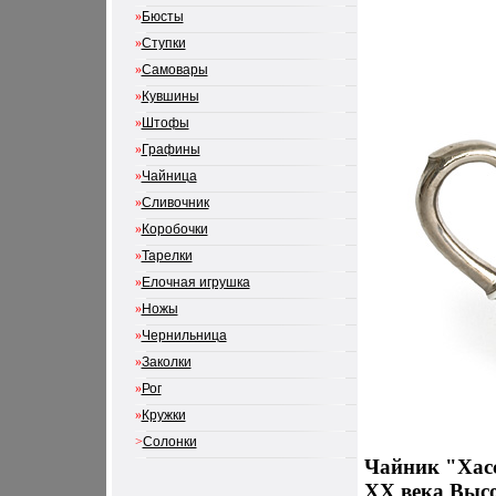
»
Бюсты
»
Ступки
»
Самовары
»
Кувшины
»
Штофы
»
Графины
»
Чайница
»
Сливочник
»
Коробочки
»
Тарелки
»
Елочная игрушка
»
Ножы
»
Чернильница
»
Заколки
»
Рог
»
Кружки
>
Солонки
Чайник "Хас
ХХ века Высо