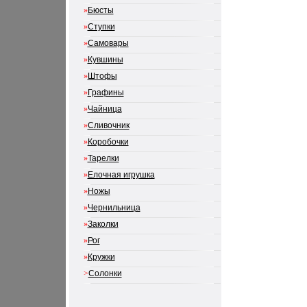
»
Бюсты
»
Ступки
»
Самовары
»
Кувшины
»
Штофы
»
Графины
»
Чайница
»
Сливочник
»
Коробочки
»
Тарелки
»
Елочная игрушка
»
Ножы
»
Чернильница
»
Заколки
»
Рог
»
Кружки
>
Солонки