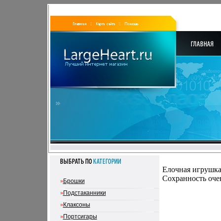
Елочная игрушка
Сохранность оче
»
Брошки
»
Подстаканники
»
Клаксоны
»
Портсигары