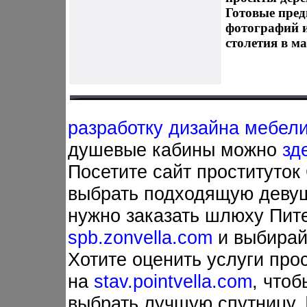
Готовые пред
фотографий и
столетия в м
разработку дизайна мебели
душевые кабины можно
зд
Посетите сайт проституток
выбрать подходящую девушк
нужно заказать шлюху Пите
spb.zonvella.com
и выбирайт
Хотите оценить услуги про
на
stav.pointvella.com
, чтоб
выбрать лучшую спутницу. 