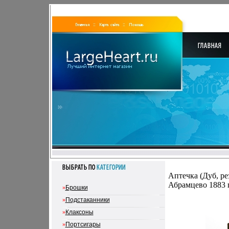
Аптечка (Дуб, ре
Абрамцево 1883 
»
Брошки
»
Подстаканники
»
Клаксоны
»
Портсигары