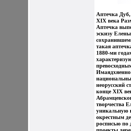
Аптечка Дуб, 
XIX века Раз
Аптечка выпо
эскизу Елен
сохранившемс
такая аптечк
1880-ми года
характеризую
превосходным
Имаядхяенно
национальный
неорусский с
конце XIX ве
Абрамцевског
творчества Е
уникальную 
окрестным де
росписью по 
проекты дере