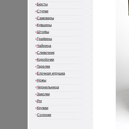
»
Бюсты
»
Ступки
»
Самовары
»
Кувшины
»
Штофы
»
Графины
»
Чайница
»
Сливочник
»
Коробочки
»
Тарелки
»
Елочная игрушка
»
Ножы
»
Чернильница
»
Заколки
»
Рог
»
Кружки
>
Солонки