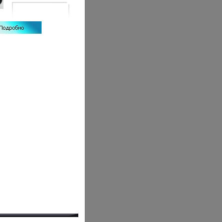
рожок покрыт бронзовой
краской, длина 42 см,
диаметр раструбаамрфе 7,5
см Издает очень низкий,
громкий, несколько хриплый
звук, похожий на звук
тромбона Сохранность
хорошая, стыки деталей
рожка подпаяны оловом Для
извлечения звука требуется
резкое сильное нажатие В
странах Западной Европы и
Северной Америки в
качестве звукового
аягщосигнала широко
использовался почтовый
рожок Попытки привить
российской почте рожок
предпринимались и во
времена Петра I, и позже, но
окончились неудачей
Ямщики издавна
предпочитали обходиться
удалым свистом и громкими
криками Считалось даже,
что лошади под молодецкий
посвист бегут быстрее
Ямщиков наказывали
штрафами и побоями, но это
не помогало Почтовый
рожок так и остался лишь
эмблемой российской
почты.