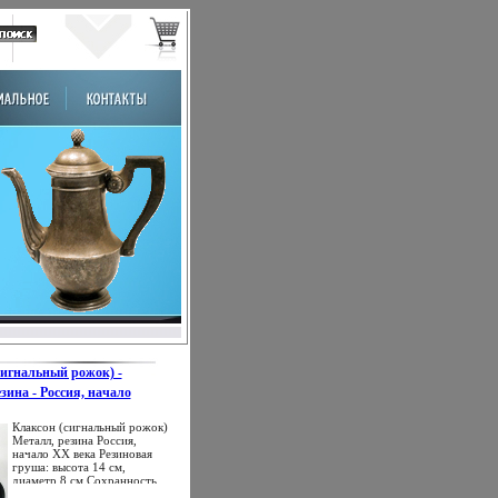
сигнальный рожок) -
зина - Россия, начало
05 г инфо 2146k.
Клаксон (сигнальный рожок)
Металл, резина Россия,
начало XX века Резиновая
груша: высота 14 см,
диаметр 8 см Сохранность
хорошая Металлический