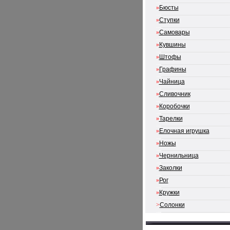
»
Бюсты
»
Ступки
»
Самовары
»
Кувшины
»
Штофы
»
Графины
»
Чайница
»
Сливочник
»
Коробочки
»
Тарелки
»
Елочная игрушка
»
Ножы
»
Чернильница
»
Заколки
»
Рог
»
Кружки
>
Солонки