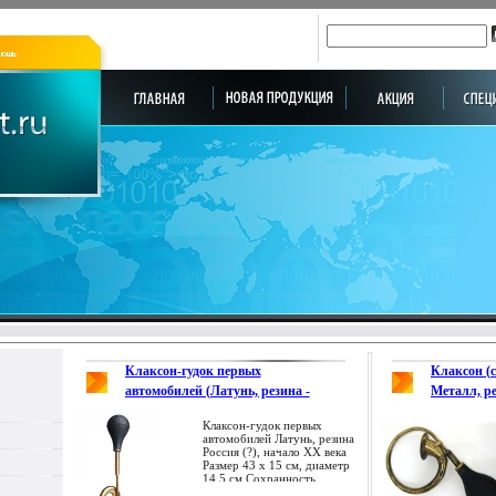
Клаксон-гудок первых
Клаксон (
автомобилей (Латунь, резина -
Металл, ре
Россия (?), начало ХХ века) 1901 г
XX века 19
Клаксон-гудок первых
инфо 2144k.
автомобилей Латунь, резина
Россия (?), начало ХХ века
Размер 43 х 15 см, диаметр
14,5 см Сохранность
хорошая Незначительные