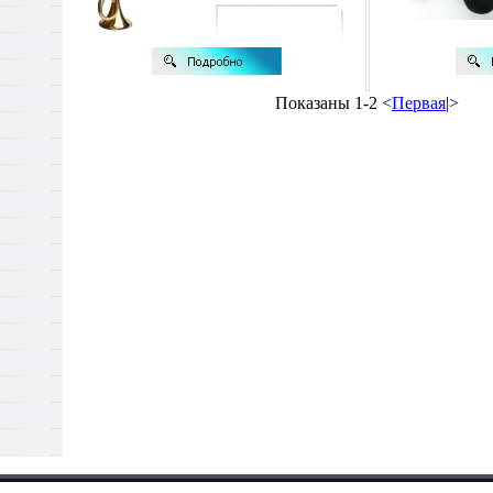
следы пайки Клаксон прошел
реставрацию, в рабочем
состояниамрфби Без клейма
В отличие от по-музейному
отстраненных произведений
искусства старинные
бытовые предметы
Показаны 1-2 <
Первая
|>
составляют особую
ценность, рисуя атмосферу
и настроения эпохи
Раритетный клаксон
передает легкий неспешный
ритм жизни начала ХХ века,
который сложно
представить
саягщмегодняшним
горожанам, неторопливое
движение первых
автомобилей по свободным
улицам, тишину которых
нарушал только звук
подобных гудков.